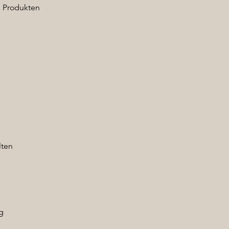
n Produkten
n
lten
ng