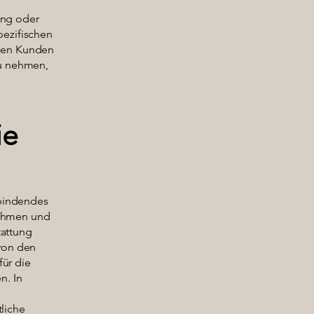
tung oder
pezifischen
ssen Kunden
zu nehmen,
ie
 bindendes
nehmen und
tattung
 von den
für die
n. In
liche