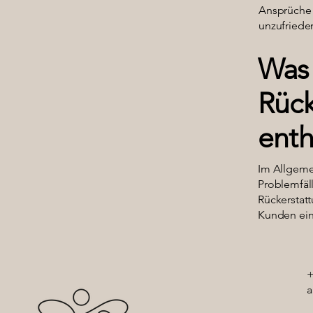
Ansprüche 
unzufriede
Was 
Rück
enth
Im Allgeme
Problemfäll
Rückerstatt
Kunden ein
+
a