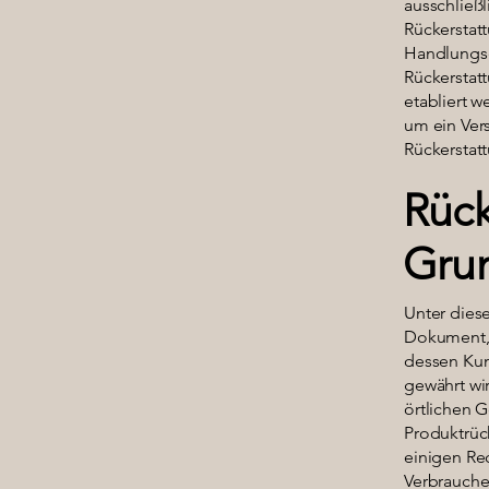
ausschließ
Rückerstatt
Handlungse
Rückerstat
etabliert 
um ein Ver
Rückerstatt
Rück
Gru
Unter diese
Dokument, 
dessen Kun
gewährt wi
örtlichen G
Produktrüc
einigen Rec
Verbrauche